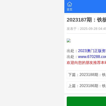
首页
2023187期：
发表于：2025-09-28 04:45
出处：
2023澳门正版
出处：
www.670288.co
欢迎向您的朋友推荐本
下篇：2023188期：
上篇：2023186期：